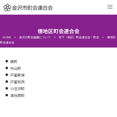
よくある質問（各種困りごとの相談・対応先）
町会の活動で使用する各
俵地区町会連合会
金沢の町会組織について
町会への加入について
HOME
>
金沢の町会組織について
>
校下（地区）町会連合会・町会
>
俵地区
町会連合会
町会の活動について
町会の活動への
（事例紹介）
支援について
お問い合わせ
俵町
中山町
戸室新保
戸室別所
小豆沢町
湯谷原町