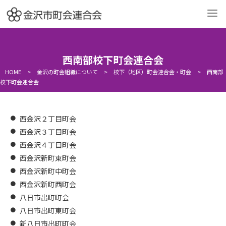
よくある質問（各種困りごとの相談・対応先）
町会の活動で使用する各
西南部校下町会連合会
金沢の町会組織について
町会への加入について
HOME
>
金沢の町会組織について
>
校下（地区）町会連合会・町会
>
西南部
校下町会連合会
町会の活動について
町会の活動への
（事例紹介）
支援について
お問い合わせ
西金沢２丁目町会
西金沢３丁目町会
西金沢４丁目町会
西金沢新町東町会
西金沢新町中町会
西金沢新町西町会
八日市出町町会
八日市出町東町会
新八日市出町町会