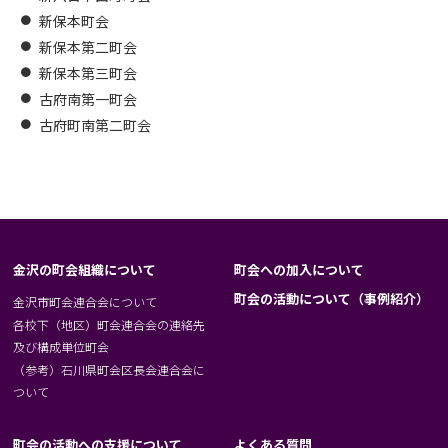
新保本町会
新保本第二町会
新保本第三町会
古府南第一町会
古府町南第二町会
金沢の町会組織について
町会への加入について
町会の活動について（事例紹介）
金沢市町会連合会について
各校下（地区）町会連合会の連絡先
及び構成単位町会
（参考）石川県町会区長会連合会に
ついて
町会の活動への支援について
よくある質問