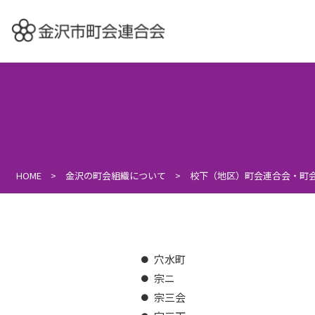
HOME
>
金沢の町会組織について
>
校下（地区）町会連合会・町
穴水町
宗ニ
宗三会