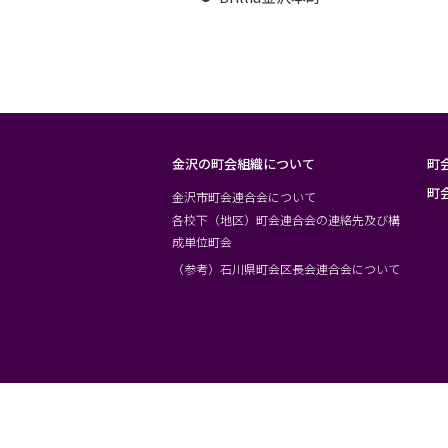
金沢の町会組織について
町
町
金沢市町会連合会について
各校下（地区）町会連合会の連絡先及び構
成単位町会
（参考）石川県町会区長会連合会について