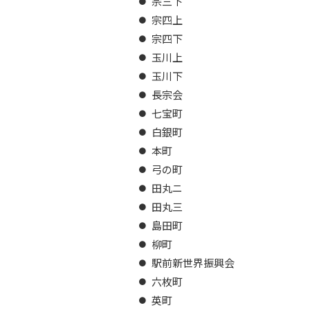
宗三下
宗四上
宗四下
玉川上
玉川下
長宗会
七宝町
白銀町
本町
弓の町
田丸ニ
田丸三
島田町
柳町
駅前新世界振興会
六枚町
英町