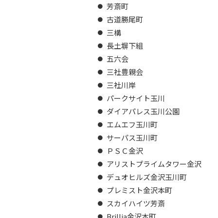
芳斎町
古道勝尾町
三構
長土塀下組
五六会
三社豊親会
三社川岸
パークサイト玉川
ダイアパレス玉川公園
エムエフ玉川町
サーパス玉川町
ＰＳＣ金沢
アリストプライムタワー金沢
デュオヒルズ金沢玉川町
プレミスト金沢本町
スカイハイツ芳斎
Brillia金沢本町