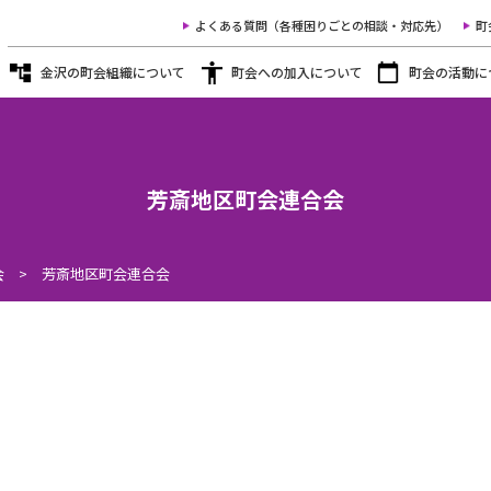
よくある質問（各種困りごとの相談・対応先）
町
金沢の町会組織について
町会への加入について
町会の活動に
芳斎地区町会連合会
会
>
芳斎地区町会連合会